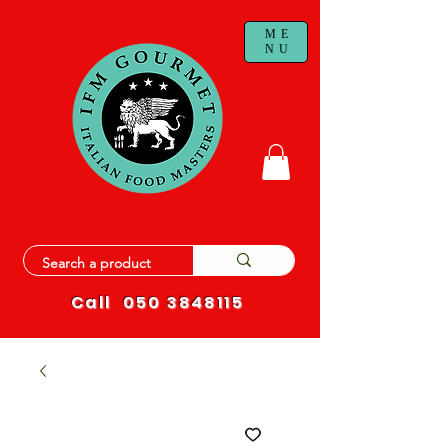
ME
NU
Call
050 3848115