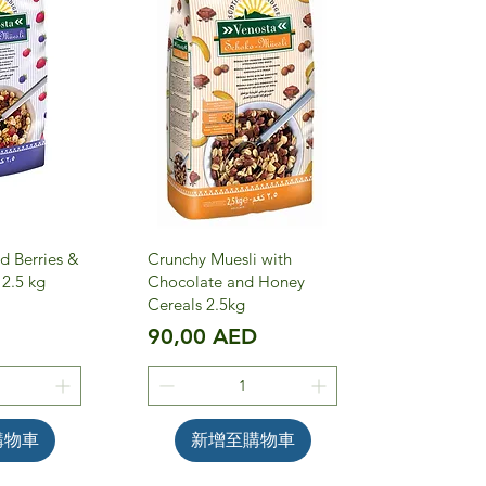
d Berries &
Crunchy Muesli with
2.5 kg
Chocolate and Honey
Cereals 2.5kg
D
價格
90,00 AED
購物車
新增至購物車