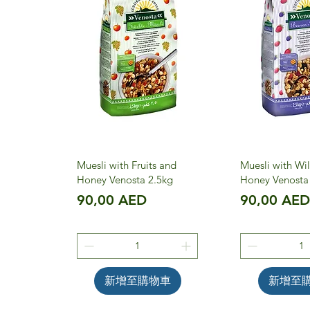
Muesli with Fruits and
Muesli with Wil
Honey Venosta 2.5kg
Honey Venosta 
價格
價格
90,00 AED
90,00 AE
新增至購物車
新增至