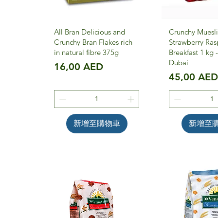
All Bran Delicious and
Crunchy Muesli
Crunchy Bran Flakes rich
Strawberry Ras
in natural fibre 375g
Breakfast 1 kg 
Dubai
價格
16,00 AED
價格
45,00 AE
新增至購物車
新增至