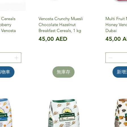
 Cereals
Venosta Crunchy Muesli
Multi Fruit
pberry
Chocolate Hazelnut
Honey Veno
- Venosta
Breakfast Cereals, 1 kg
Dubai
價格
價格
45,00 AED
45,00 
D
購物車
無庫存
新增