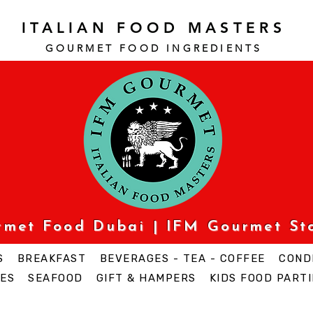
ITALIAN FOOD MASTERS
GOURMET FOOD INGREDI
ENTS
urmet Food Dubai | IFM Gourmet St
S
BREAKFAST
BEVERAGES - TEA - COFFEE
COND
ES
SEAFOOD
GIFT & HAMPERS
KIDS FOOD PARTI