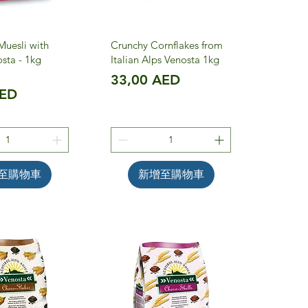
 Muesli with
Crunchy Cornflakes from
sta - 1kg
Italian Alps Venosta 1kg
價格
33,00 AED
AED
至購物車
新增至購物車