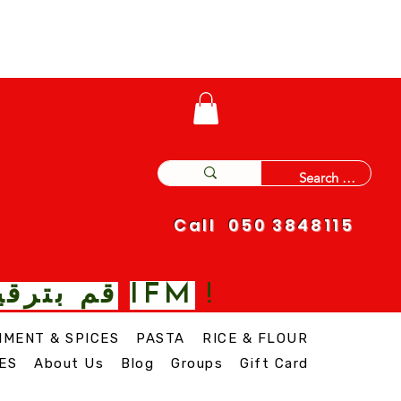
Call 050 3848115
IFM
!
قم بترقي
IMENT & SPICES
PASTA
RICE & FLOUR
ES
About Us
Blog
Groups
Gift Card