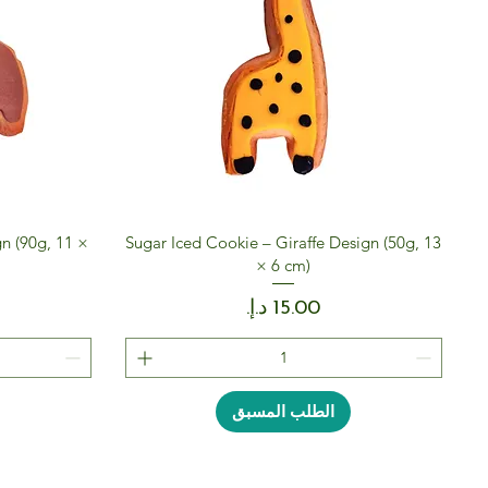
n (90g, 11 ×
Sugar Iced Cookie – Giraffe Design (50g, 13
× 6 cm)
السعر
الطلب المسبق