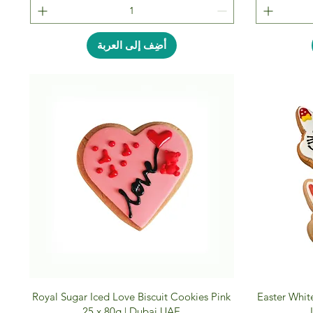
أضِف إلى العربة
Royal Sugar Iced Love Biscuit Cookies Pink
Easter Whit
25 x 80g | Dubai UAE