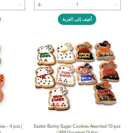
أضِف إلى العربة
es – 4 pcs |
Easter Bunny Sugar Cookies Assorted 10 pcs
i
| IFM Gourmet Dubai