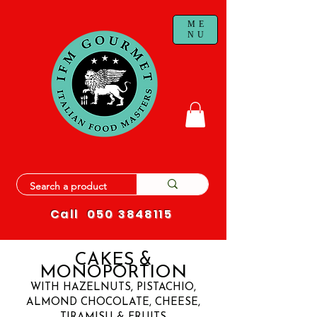
ME
NU
Call
050 3848115
CAKES &
ION
MONOPORT
WITH HAZELNUTS, PISTACHIO,
ALMOND CHOCOLATE, CHEESE,