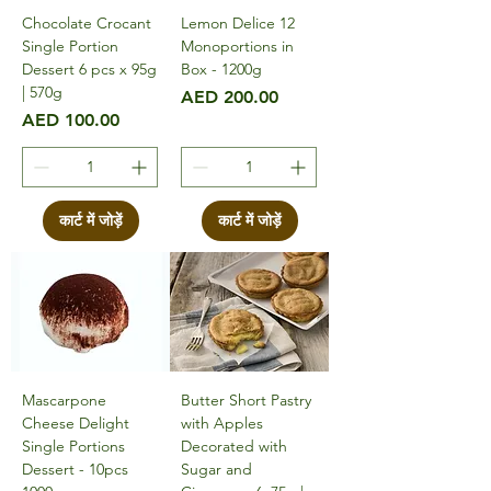
Chocolate Crocant
Lemon Delice 12
Single Portion
Monoportions in
Dessert 6 pcs x 95g
Box - 1200g
| 570g
मूल्य
AED 200.00
मूल्य
AED 100.00
कार्ट में जोड़ें
कार्ट में जोड़ें
Mascarpone
Butter Short Pastry
Cheese Delight
with Apples
Single Portions
Decorated with
Dessert - 10pcs
Sugar and