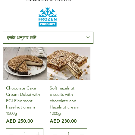
TIRAMISU & FRUITS
Chocolate Cake
Soft hazelnut
Cream Dubai with
biscuits with
PGI Piedmont
chocolate and
hazelnut cream
Hazelnut cream
1500g
1200g
मूल्य
मूल्य
AED 250.00
AED 230.00