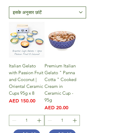
Italian Gelato
Premium Italian
with Passion Fruit
Gelato " Panna
and Coconut |
Cotta " Cooked
Oriental Ceramic
Cream in
Cups 95g x 8
Ceramic Cup -
95g
मूल्य
AED 150.00
मूल्य
AED 20.00